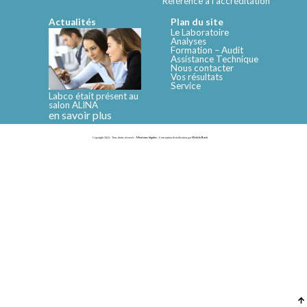
Référence à l'accréditation
Actualités
Plan du site
Le Laboratoire
Analyses
Formation – Audit
Assistance Technique
Nous contacter
Vos résultats
Service
Labco était présent au
salon ALINA
en savoir plus
Copyright 2024 - Tous droits réservés -
Mentions légales
- Conception & réalisation par
Web In Back