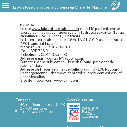
Toggle
Laboratoire d’analyses à Surgères en Charente-Maritime
navigation
MENTIONS LÉGALES
Le site
www.laboratoire-labco.com
est édité par l'entreprise
sacrée com, ayant son siège social à l’adresse suivante : 15 rue
renouleau, 17430 Tonnay-Charente.
Le Laboratoire Labco est entité de l’A.C.L.C.C.P, association loi
1901 sans but lucratif.
N° Siret 781 389 002 00010
Code APE 743 B
Téléphone : 05.46.07.58.00
Adresse email :
contact@labco-s.com
Directeur de la publication : Joseph Giraud, président de
l’association.
Adresse de l’hébergeur : 2 rue Kellermann – 59100 Roubaix
L’hébergement du site
www.laboratoire-labco.com
est assuré
par : Médialibs
Site de l’hébergeur : www.ovh.com
Contact
Accréditation
44, rue Jean Jaurès - BP 18
17 700 Surgères
Accréditation
N° 1-6933
Tél. 05 46 07 58 00
Portée
disponible sur
www.cofrac.fr